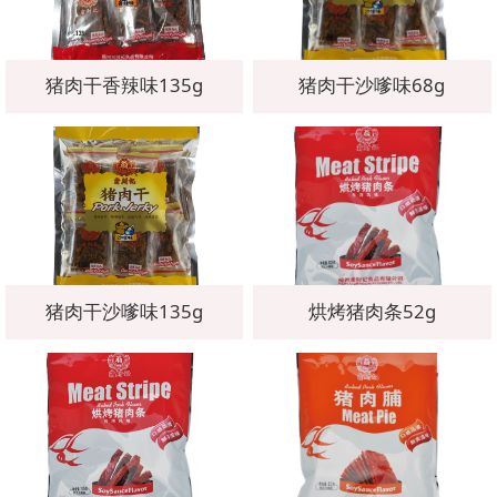
猪肉干香辣味135g
猪肉干沙嗲味68g
猪肉干沙嗲味135g
烘烤猪肉条52g