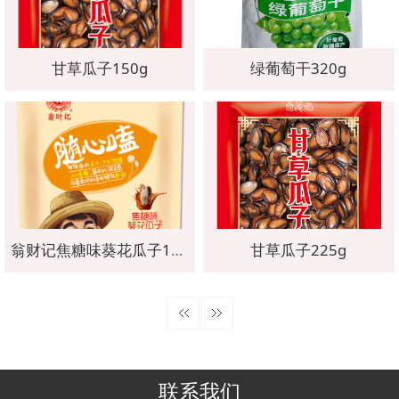
甘草瓜子150g
绿葡萄干320g
翁财记焦糖味葵花瓜子180g
甘草瓜子225g
联系我们