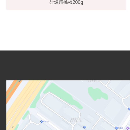
盐焗扁桃核200g