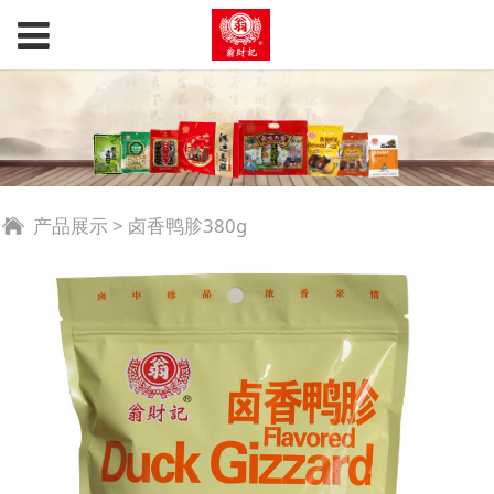
产品展示
>
卤香鸭胗380g